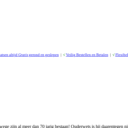
atsen altijd
Gratis
gerond en geslepen
|
√
Veilig Bestellen en Betalen
|
√
Flexibe
e zijn al meer dan 70 jarig bestaan! Ouderwets is hij daarentegen nie