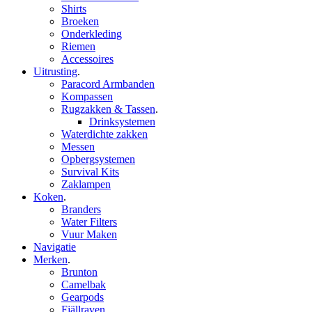
Shirts
Broeken
Onderkleding
Riemen
Accessoires
Uitrusting
.
Paracord Armbanden
Kompassen
Rugzakken & Tassen
.
Drinksystemen
Waterdichte zakken
Messen
Opbergsystemen
Survival Kits
Zaklampen
Koken
.
Branders
Water Filters
Vuur Maken
Navigatie
Merken
.
Brunton
Camelbak
Gearpods
Fjällraven