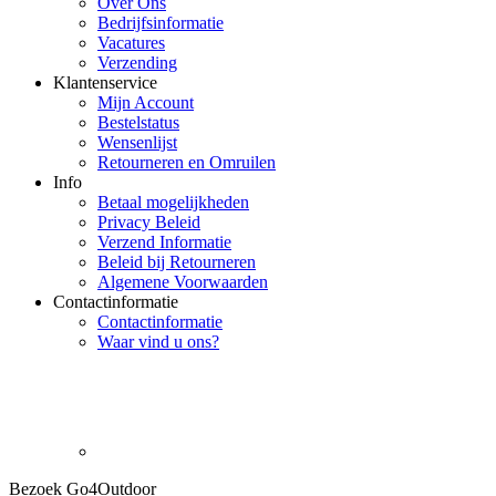
Over Ons
Bedrijfsinformatie
Vacatures
Verzending
Klantenservice
Mijn Account
Bestelstatus
Wensenlijst
Retourneren en Omruilen
Info
Betaal mogelijkheden
Privacy Beleid
Verzend Informatie
Beleid bij Retourneren
Algemene Voorwaarden
Contactinformatie
Contactinformatie
Waar vind u ons?
Bezoek Go4Outdoor