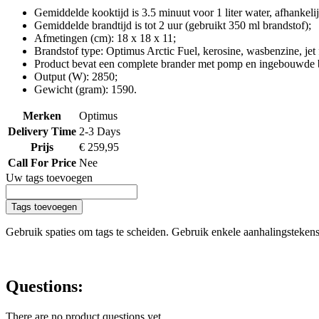
Gemiddelde kooktijd is 3.5 minuut voor 1 liter water, afhankelij
Gemiddelde brandtijd is tot 2 uur (gebruikt 350 ml brandstof);
Afmetingen (cm): 18 x 18 x 11;
Brandstof type: Optimus Arctic Fuel, kerosine, wasbenzine, jet f
Product bevat een complete brander met pomp en ingebouwde b
Output (W): 2850;
Gewicht (gram): 1590.
Merken
Optimus
Delivery Time
2-3 Days
Prijs
€ 259,95
Call For Price
Nee
Uw tags toevoegen
Tags toevoegen
Gebruik spaties om tags te scheiden. Gebruik enkele aanhalingsteken
Questions:
There are no product questions yet.