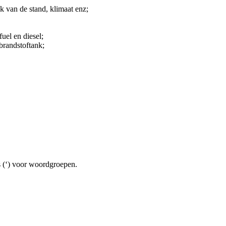
k van de stand, klimaat enz;
uel en diesel;
randstoftank;
s (‘) voor woordgroepen.