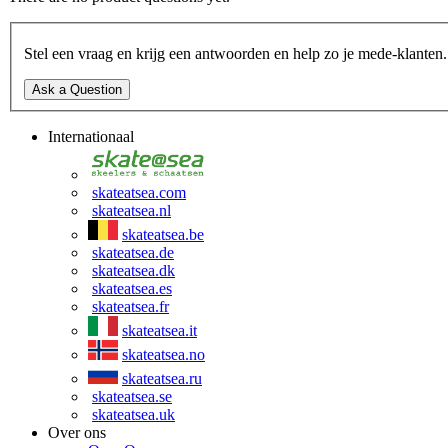
Stel een vraag en krijg een antwoorden en help zo je mede-klanten.
Ask a Question
Internationaal
skateatsea.com
skateatsea.nl
skateatsea.be
skateatsea.de
skateatsea.dk
skateatsea.es
skateatsea.fr
skateatsea.it
skateatsea.no
skateatsea.ru
skateatsea.se
skateatsea.uk
Over ons