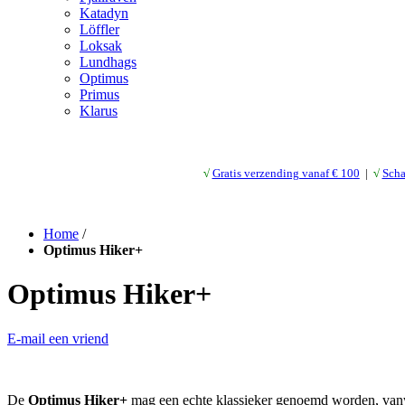
Katadyn
Löffler
Loksak
Lundhags
Optimus
Primus
Klarus
√
Gratis verzending vanaf € 10
0
|
√
Scha
Home
/
Optimus Hiker+
Optimus Hiker+
E-mail een vriend
De
Optimus Hiker+
mag een echte klassieker genoemd worden, vanweg