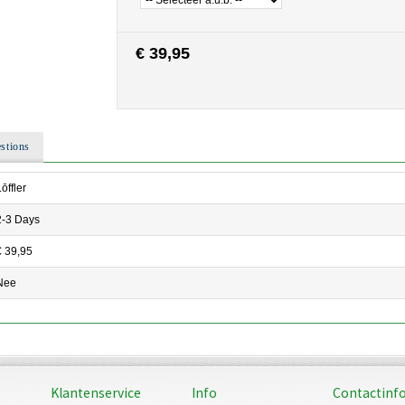
€ 39,95
stions
ōffler
2-3 Days
€ 39,95
Nee
Klantenservice
Info
Contactinf