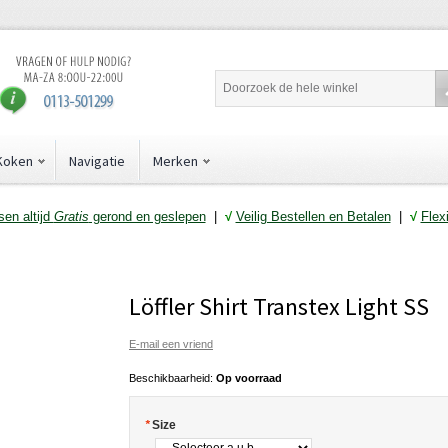
Koken
Navigatie
Merken
en altijd
Gratis
gerond en geslepen
|
√
Veilig Bestellen en Betalen
|
√
Flex
Löffler Shirt Transtex Light SS
E-mail een vriend
Beschikbaarheid:
Op voorraad
*
Size