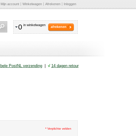
Mijn account
Winkelwagen
Afrekenen
Inloggen
0
in winkelwagen
afrekenen
ibele PostNL verzending
|
√
14 dagen retour
* Verplichte velden