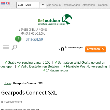
Mijn account
Winkelwagen
Afrekenen
Inloggen
0
in winkelwagen
afrekenen
√
Gratis verzending vanaf € 10
0
|
√
Schaatsen altijd
Gratis
gerond en
geslepen
|
√
Veilig Bestellen en Betalen
|
√
Flexibele PostNL verzending
|
√
14 dagen retour
Home
/
Gearpods Connect SXL
Gearpods Connect SXL
E-mail een vriend