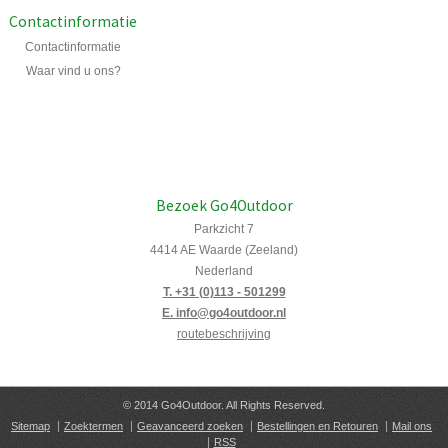
Contactinformatie
Contactinformatie
Waar vind u ons?
Bezoek Go4Outdoor
Parkzicht 7
4414 AE Waarde (Zeeland)
Nederland
T. +31 (0)113 - 501299
E. info@go4outdoor.nl
routebeschrijving
© 2014 Go4Outdoor. All Rights Reserved.
Sitemap
Zoektermen
Geavanceerd zoeken
Bestellingen en Retouren
Mail ons
RSS