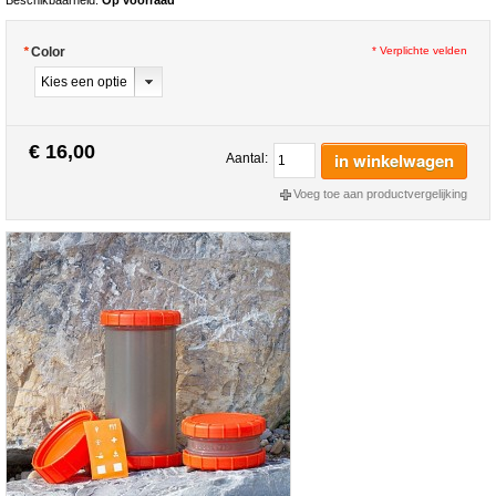
Beschikbaarheid:
Op voorraad
*
Color
* Verplichte velden
€ 16,00
in winkelwagen
Aantal:
Voeg toe aan productvergelijking